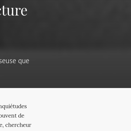
cture
iseuse que
inquiétudes
souvent de
le, chercheur