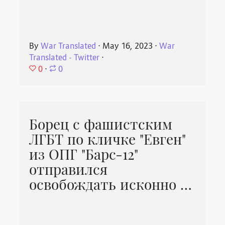
By
War Translated
⋅
May 16, 2023
⋅
War
Translated - Twitter
⋅
0
⋅
0
Борец с фашистским
ЛГБТ по кличке "Евген"
из ОПГ "Барс-12"
отправился
освобождать исконно …