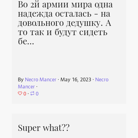
Во 2й армии мира одна
надежда осталась - на
довольного дедушку. А
то так и будут сидеть
бе…
By
Necro Mancer
⋅
May 16, 2023
⋅
Necro
Mancer
⋅
0
⋅
0
Super what??