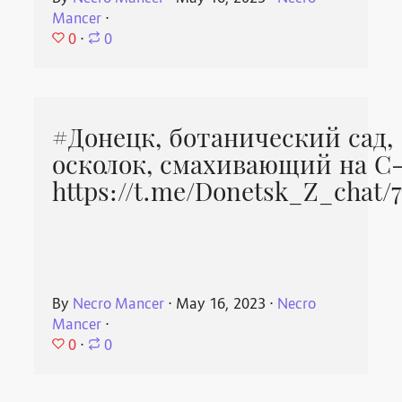
Mancer
⋅
0
⋅
0
#Донецк, ботанический сад,
осколок, смахивающий на С
https://t.me/Donetsk_Z_chat/
By
Necro Mancer
⋅
May 16, 2023
⋅
Necro
Mancer
⋅
0
⋅
0