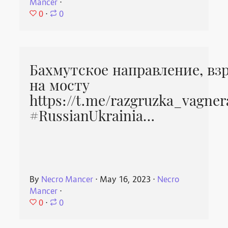
Mancer
⋅
0
⋅
0
Бахмутское направление, вз
на мосту
https://t.me/razgruzka_vagner
#RussianUkrainia…
By
Necro Mancer
⋅
May 16, 2023
⋅
Necro
Mancer
⋅
0
⋅
0