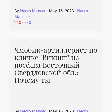
By
Necro Mancer
⋅
May 16, 2023
⋅
Necro
Mancer
⋅
0
⋅
0
Чмобик-артиллерист по
кличке "Викинг" из
посёлка Восточный
Свердловской обл.: -
Почему ты…
By
Necro Mancer
⋅
May 16, 2023
⋅
Necro