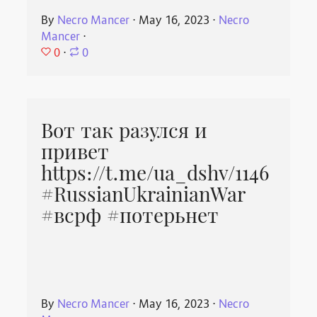
By
Necro Mancer
⋅
May 16, 2023
⋅
Necro
Mancer
⋅
0
⋅
0
Вот так разулся и
привет
https://t.me/ua_dshv/1146
#RussianUkrainianWar
#всрф #потерьнет
By
Necro Mancer
⋅
May 16, 2023
⋅
Necro