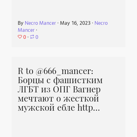
By
Necro Mancer
⋅
May 16, 2023
⋅
Necro
Mancer
⋅
0
⋅
0
R to @666_mancer:
Борцы с фашистким
ЛГБТ из ОПГ Вагнер
мечтают о жесткой
мужской ебле http…