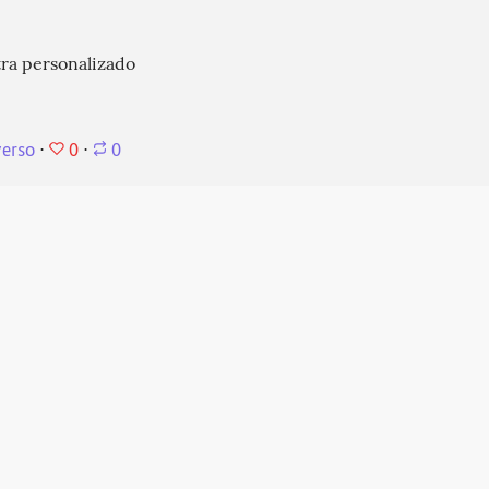
tra personalizado
0
verso
⋅
⋅
0