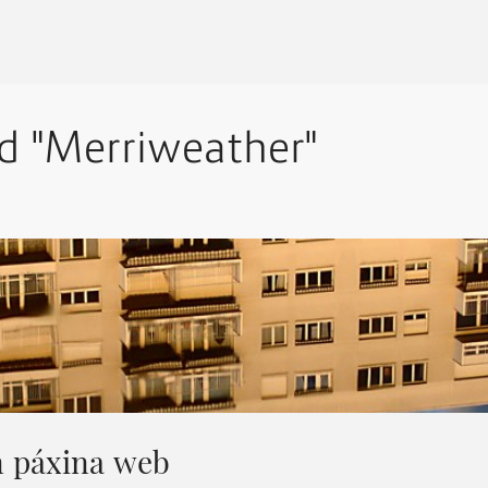
ed "Merriweather"
n páxina web