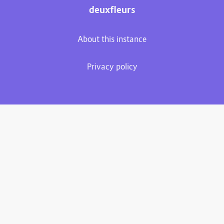
deuxfleurs
About this instance
Privacy policy
Plume 0.7.3-dev
Documentation
Source code
Matrix room