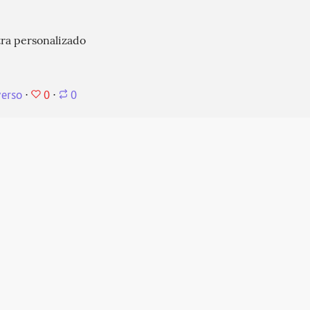
tra personalizado
0
verso
⋅
⋅
0