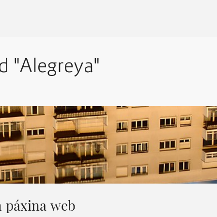
d "Alegreya"
n páxina web