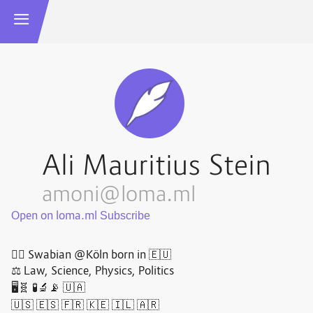
Ali Mauritius Stein
amoni@loma.ml
Open on loma.ml
🏳️‍🌈 Swabian @Köln born in 🇪🇺
⚖️ Law, Science, Physics, Politics
🖥️🧬 🧪🔬📡 🇺🇦
🇺🇸 🇪🇸 🇫🇷 🇰🇪 🇮🇱 🇦🇷